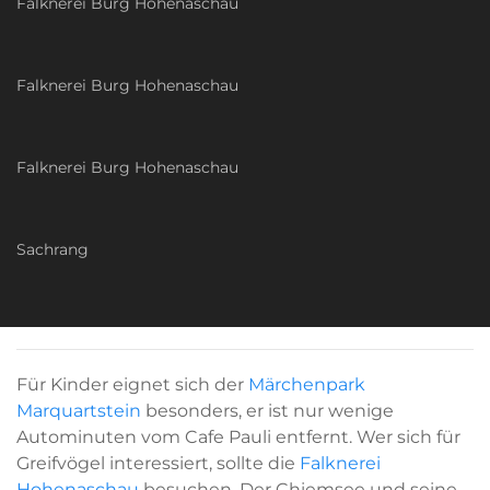
Falknerei Burg Hohenaschau
Falknerei Burg Hohenaschau
Falknerei Burg Hohenaschau
Sachrang
Für Kinder eignet sich der
Märchenpark
Marquartstein
besonders, er ist nur wenige
Autominuten vom Cafe Pauli entfernt. Wer sich für
Greifvögel interessiert, sollte die
Falknerei
Hohenaschau
besuchen. Der Chiemsee und seine